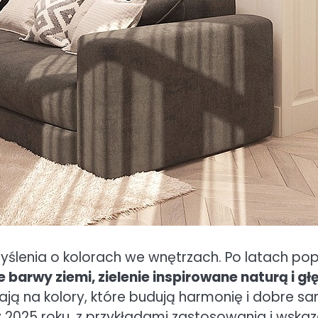
ślenia o kolorach we wnętrzach. Po latach popu
e barwy ziemi, zielenie inspirowane naturą i g
awiają na kolory, które budują harmonię i dobre 
y 2025 roku, z przykładami zastosowania i wsk