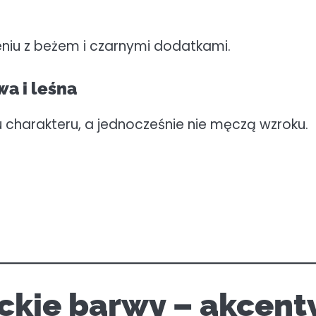
eniu z beżem i czarnymi dodatkami.
wa i leśna
 charakteru, a jednocześnie nie męczą wzroku.
nckie barwy – akcent