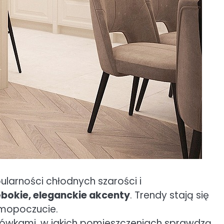
larności chłodnych szarości i
łębokie, eleganckie akcenty
. Trendy stają się
samopoczucie.
azówkami, w jakich pomieszczeniach sprawdzą