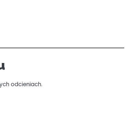
u
wych odcieniach.