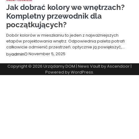
Jak dobrać kolory we wnętrzach?
Kompletny przewodnik dla
początkujących?
Dobór kolorów w mieszkaniu to jeden z najważniejszych
etapów projektowania wnętrz. Odpowiednia paleta potrafi
całkowicie odmienić przestrzeń: optycznie ją powiększyć,…
November 5, 2025
by
admin
Copyright © 2026
Urządamy DOM
| News Vault by
Ascendoor
|
Powered by
WordPress
.