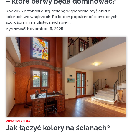
– które barwy będą dominować?
Rok 2025 przynosi dużą zmianę w sposobie myślenia o
kolorach we wnętrzach. Po latach popularności chłodnych
szarości i minimalistycznych bieli…
November 15, 2025
by
admin
UNCATEGORIZED
Jak łączyć kolory na ścianach?